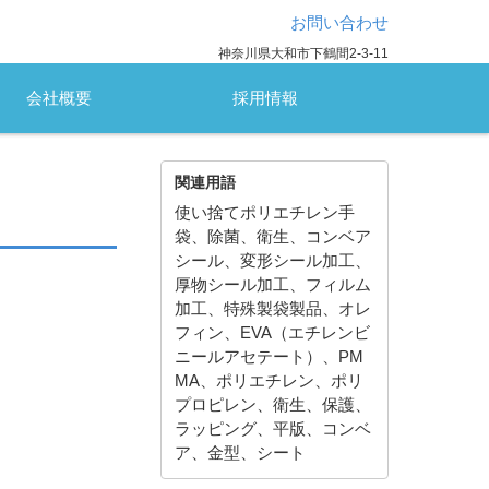
お問い合わせ
神奈川県大和市下鶴間2-3-11
会社概要
採用情報
関連用語
使い捨てポリエチレン手
袋、除菌、衛生、コンベア
シール、変形シール加工、
厚物シール加工、フィルム
加工、特殊製袋製品、オレ
フィン、EVA（エチレンビ
ニールアセテート）、PM
MA、ポリエチレン、ポリ
プロピレン、衛生、保護、
ラッピング、平版、コンベ
ア、金型、シート